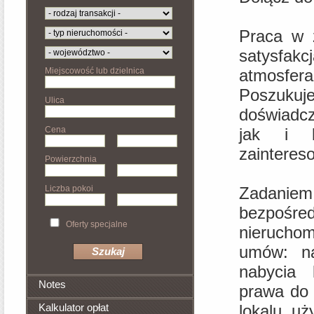
Praca w 
satysfakc
Miejscowość lub dzielnica
atmosfera
Poszuku
Ulica
doświadc
Cena
jak i k
zainteres
Powierzchnia
Liczba pokoi
Zadaniem
bezpośr
Oferty specjalne
nieruchom
umów: na
nabycia 
Notes
prawa do 
Kalkulator opłat
lokalu u