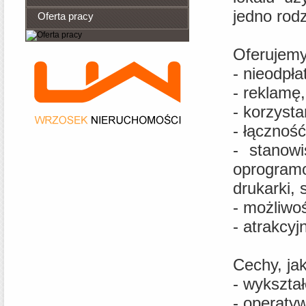
jedno rod
Oferta pracy
Oferujemy
-
nieodpła
- reklamę,
- korzysta
- łączność
- stanow
oprogram
drukarki, 
- możliwo
- atrakcy
Cechy, ja
- wykszta
- operaty