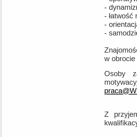
- dynamiz
- łatwość
- orientacj
- samodzi
Znajomość
w obrocie
Osoby za
motyw
praca@Wr
Z przyje
kwalifikac