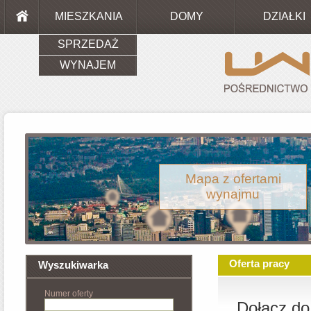
MIESZKANIA
DOMY
DZIAŁKI
SPRZEDAŻ
WYNAJEM
Mapa z ofertami
wynajmu
Oferta pracy
Wyszukiwarka
Numer oferty
Dołącz do