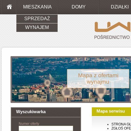
MIESZKANIA
DOMY
DZIAŁKI
SPRZEDAŻ
WYNAJEM
Mapa z ofertami
wynajmu
Mapa serwisu
Wyszukiwarka
Numer oferty
STRONA G
ZGŁOŚ OF