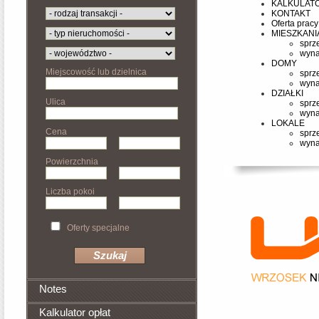
KALKULAT
KONTAKT
Oferta pracy
MIESZKANI
sprz
wyn
DOMY
Miejscowość lub dzielnica
sprz
wyn
DZIAŁKI
Ulica
sprz
wyn
LOKALE
Cena
sprz
wyn
Powierzchnia
Liczba pokoi
Oferty specjalne
Notes
Kalkulator opłat